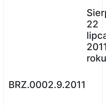
Sier
22
lipc
201
rok
BRZ.0002.9.2011