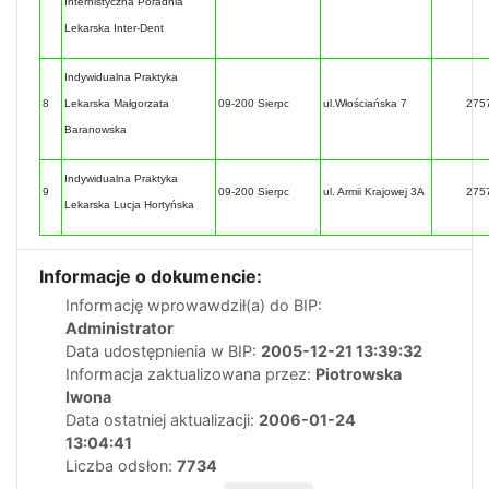
Internistyczna Poradnia
Lekarska Inter-Dent
Indywidualna Praktyka
8
Lekarska Małgorzata
09-200 Sierpc
ul.Włościańska 7
275
Baranowska
Indywidualna Praktyka
9
09-200 Sierpc
ul. Armii Krajowej 3A
275
Lekarska Lucja Hortyńska
Informacje o dokumencie:
Informację wprowawdził(a) do BIP:
Administrator
Data udostępnienia w BIP:
2005-12-21 13:39:32
Informacja zaktualizowana przez:
Piotrowska
Iwona
Data ostatniej aktualizacji:
2006-01-24
13:04:41
Liczba odsłon:
7734