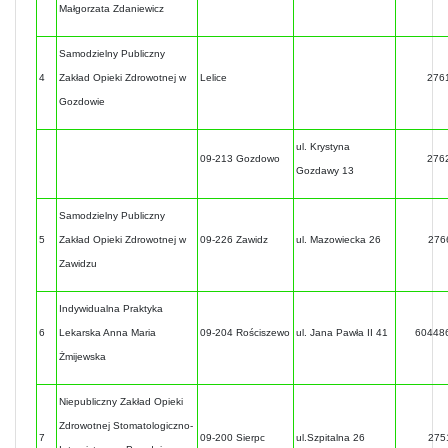
Małgorzata Zdaniewicz
Samodzielny Publiczny
4
Zakład Opieki Zdrowotnej w
Lelice
276
Gozdowie
ul. Krystyna
09-213 Gozdowo
276
Gozdawy 13
Samodzielny Publiczny
5
Zakład Opieki Zdrowotnej w
09-226 Zawidz
ul. Mazowiecka 26
276
Zawidzu
Indywidualna Praktyka
6
Lekarska Anna Maria
09-204 Rościszewo
ul. Jana Pawła II 41
60448
Żmijewska
Niepubliczny Zakład Opieki
Zdrowotnej Stomatologiczno-
7
09-200 Sierpc
ul.Szpitalna 26
275