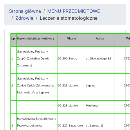
Strona główna
MENU PRZEDMIOTOWE
Zdrowie
Leczenie stomatologiczne
Lp
Nazwa świadczeniodawcy
Miasto
Adres
Te
Samodzielny Publiczny
1
Zespół Zakładów Opieki
09-200 Sierpc
ul. Słowackiego 32
275
Zdrowotnej
Samodzielny Publiczny
2
Zakład Opieki Zdrowotnej w
09-228 Ligowo
Ligowo
276
Mochowie z/s w Ligowie
09-228 Ligowo
Mochowo
276
Indywidualna Specjalistyczna
3
Praktyka Lekarska
09-227 Szczutowo
ul. Lipowa 11
276