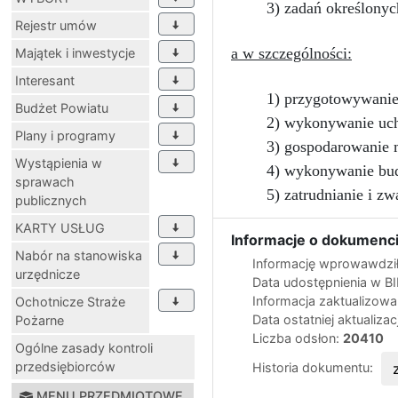
3) zadań określony
Rejestr umów
a w szczególności:
Majątek i inwestycje
Interesant
1) przygotowywanie
Budżet Powiatu
2) wykonywanie uch
Plany i programy
3) gospodarowanie 
Wystąpienia w
4) wykonywanie bud
sprawach
5) zatrudnianie i z
publicznych
KARTY USŁUG
Informacje o dokumenci
Nabór na stanowiska
Informację wprowawdził
urzędnicze
Data udostępnienia w B
Informacja zaktualizow
Ochotnicze Straże
Data ostatniej aktualizac
Pożarne
Liczba odsłon:
20410
Ogólne zasady kontroli
przedsiębiorców
Historia dokumentu:
MENU PRZEDMIOTOWE