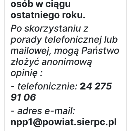
osób w ciągu
ostatniego roku.
Po skorzystaniu z
porady telefonicznej lub
mailowej, mogą Państwo
złożyć
anonimową
opinię
:
- telefonicznie:
2
4 275
91 06
- adres e-mail:
npp
1
@powiat.
sierpc
.pl