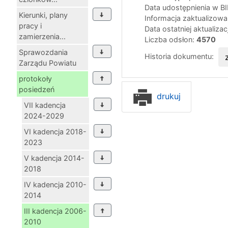
Data udostępnienia w B
Kierunki, plany
Informacja zaktualizow
pracy i
Data ostatniej aktualizac
zamierzenia...
Liczba odsłon:
4570
Sprawozdania
Historia dokumentu:
Zarządu Powiatu
protokoły
posiedzeń
drukuj
VII kadencja
2024-2029
VI kadencja 2018-
2023
V kadencja 2014-
2018
IV kadencja 2010-
2014
III kadencja 2006-
2010