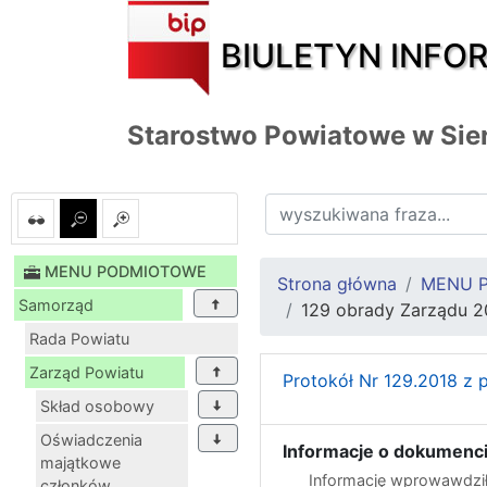
BIULETYN INFO
Starostwo Powiatowe w Sie
MENU PODMIOTOWE
Strona główna
MENU 
Samorząd
129 obrady Zarządu 20
Rada Powiatu
Zarząd Powiatu
Protokół Nr 129.2018 z 
Skład osobowy
Oświadczenia
Informacje o dokumenci
majątkowe
Informację wprowawdził
członków...