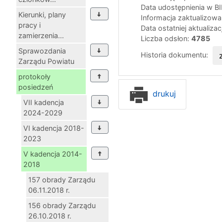
Data udostępnienia w B
Kierunki, plany
Informacja zaktualizow
pracy i
Data ostatniej aktualizac
zamierzenia...
Liczba odsłon:
4785
Sprawozdania
Historia dokumentu:
Zarządu Powiatu
protokoły
posiedzeń
drukuj
VII kadencja
2024-2029
VI kadencja 2018-
2023
V kadencja 2014-
2018
157 obrady Zarządu
06.11.2018 r.
156 obrady Zarządu
26.10.2018 r.