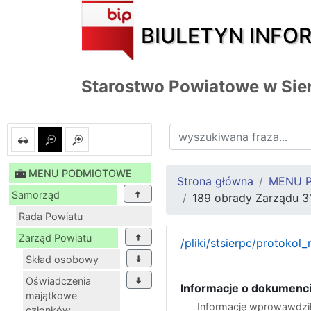
BIULETYN INFO
Starostwo Powiatowe w Sie
MENU PODMIOTOWE
Strona główna
MENU 
Samorząd
189 obrady Zarządu 3
Rada Powiatu
Zarząd Powiatu
/pliki/stsierpc/protokol
Skład osobowy
Oświadczenia
Informacje o dokumenci
majątkowe
Informację wprowawdził
członków...