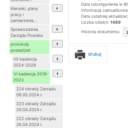
Data udostępnienia w B
Kierunki, plany
Informacja zaktualizow
pracy i
Data ostatniej aktualizac
zamierzenia...
Liczba odsłon:
1489
Sprawozdania
Historia dokumentu:
Zarządu Powiatu
protokoły
posiedzeń
drukuj
VII kadencja
2024-2029
VI kadencja 2018-
2023
224 obrady Zarządu
06.05.2024 r.
223 obrady Zarządu
29.04.2024 r.
222 obrady Zarządu
26.04.2024 r.