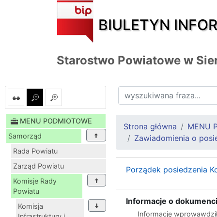
BIULETYN INFO
Starostwo Powiatowe w Sie
MENU PODMIOTOWE
Strona główna
MENU 
Samorząd
Zawiadomienia o posie
Rada Powiatu
Zarząd Powiatu
Porządek posiedzenia Ko
Komisje Rady
Powiatu
Informacje o dokumenci
Komisja
Informację wprowawdził
Infrastruktury i...