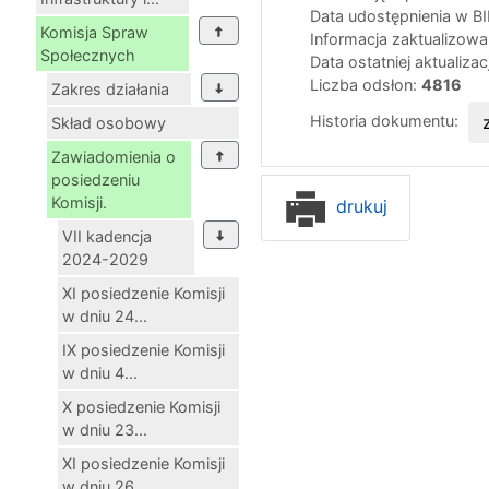
Data udostępnienia w B
Komisja Spraw
Informacja zaktualizow
Społecznych
Data ostatniej aktualizac
Liczba odsłon:
4816
Zakres działania
Historia dokumentu:
Skład osobowy
Zawiadomienia o
posiedzeniu
Komisji.
drukuj
VII kadencja
2024-2029
XI posiedzenie Komisji
w dniu 24...
IX posiedzenie Komisji
w dniu 4...
X posiedzenie Komisji
w dniu 23...
XI posiedzenie Komisji
w dniu 26...