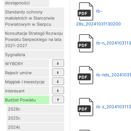
dostępności
rb-
Standardy ochrony
PDF
małoletnich w Starostwie
28s_20241031130200
Powiatowym w Sierpcu
Konsultacje Strategii Rozwoju
Powiatu Sierpeckiego na lata
rb-n_202410311
PDF
2021-2027
Sygnalista
WYBORY
Rejestr umów
rb-nds_2024103
PDF
Majątek i inwestycje
Interesant
Budżet Powiatu
rb-z_202410311
2026r.
PDF
2025r.
2024r.