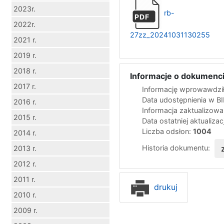
2023r.
rb-
PDF
2022r.
27zz_20241031130255
2021 r.
2019 r.
2018 r.
Informacje o dokumenci
2017 r.
Informację wprowawdził
Data udostępnienia w B
2016 r.
Informacja zaktualizow
2015 r.
Data ostatniej aktualizac
Liczba odsłon:
1004
2014 r.
Historia dokumentu:
2013 r.
2012 r.
2011 r.
drukuj
2010 r.
2009 r.