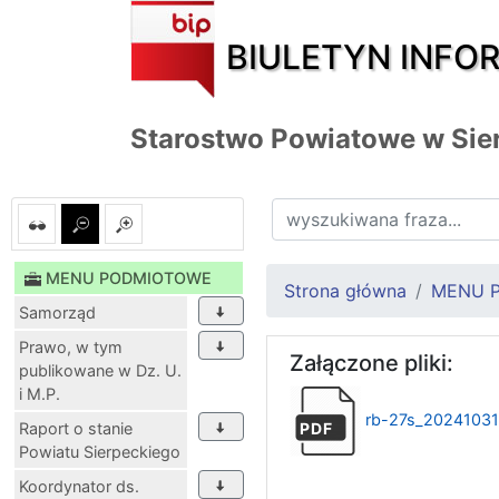
BIULETYN INFO
Starostwo Powiatowe w Sie
MENU PODMIOTOWE
Strona główna
MENU 
Samorząd
Prawo, w tym
Załączone pliki:
publikowane w Dz. U.
i M.P.
rb-27s_2024103
Raport o stanie
PDF
Powiatu Sierpeckiego
Koordynator ds.