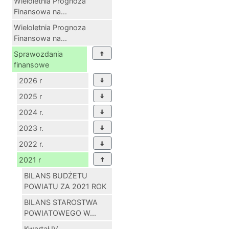
Wieloletnia Prognoza
Finansowa na...
Wieloletnia Prognoza
Finansowa na...
Sprawozdania
finansowe
2026 r
2025 r
2024 r.
2023 r.
2022 r.
2021 r
BILANS BUDŻETU
POWIATU ZA 2021 ROK
BILANS STAROSTWA
POWIATOWEGO W...
Kwartał IV