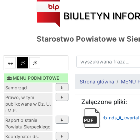
BIULETYN INFO
Starostwo Powiatowe w Sie
MENU PODMIOTOWE
Strona główna
MENU 
Samorząd
Prawo, w tym
Załączone pliki:
publikowane w Dz. U.
i M.P.
rb-nds_ii_kwartal
Raport o stanie
PDF
Powiatu Sierpeckiego
Koordynator ds.