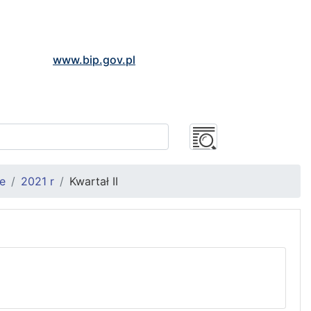
www.bip.gov.pl
e
2021 r
Kwartał II