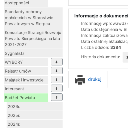
dostępności
Standardy ochrony
Informacje o dokumenci
małoletnich w Starostwie
Informację wprowawdził
Powiatowym w Sierpcu
Data udostępnienia w B
Konsultacje Strategii Rozwoju
Informacja zaktualizow
Powiatu Sierpeckiego na lata
Data ostatniej aktualizac
2021-2027
Liczba odsłon:
3384
Sygnalista
Historia dokumentu:
WYBORY
Rejestr umów
drukuj
Majątek i inwestycje
Interesant
Budżet Powiatu
2026r.
2025r.
2024r.