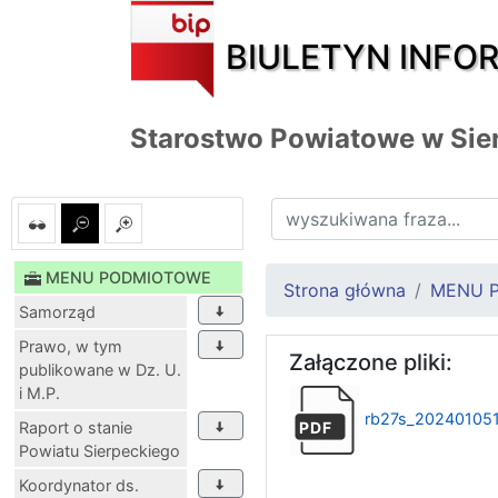
BIULETYN INFO
Starostwo Powiatowe w Sie
MENU PODMIOTOWE
Strona główna
MENU 
Samorząd
Prawo, w tym
Załączone pliki:
publikowane w Dz. U.
i M.P.
rb27s_20240105
Raport o stanie
PDF
Powiatu Sierpeckiego
Koordynator ds.