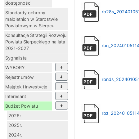
dostępności
rb28s_20240105
Standardy ochrony
PDF
małoletnich w Starostwie
Powiatowym w Sierpcu
Konsultacje Strategii Rozwoju
Powiatu Sierpeckiego na lata
rbn_2024010511
PDF
2021-2027
Sygnalista
WYBORY
Rejestr umów
rbnds_20240105
PDF
Majątek i inwestycje
Interesant
Budżet Powiatu
rbz_2024010511
2026r.
PDF
2025r.
2024r.