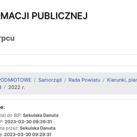
RMACJI PUBLICZNEJ
rpcu
PODMIOTOWE
Samorząd
Rada Powiatu
Kierunki, pl
3
2022 r.
e:
(a) do BIP:
Sekulska Danuta
IP:
2023-03-30 09:29:31
ana przez:
Sekulska Danuta
ji:
2023-03-30 09:29:31