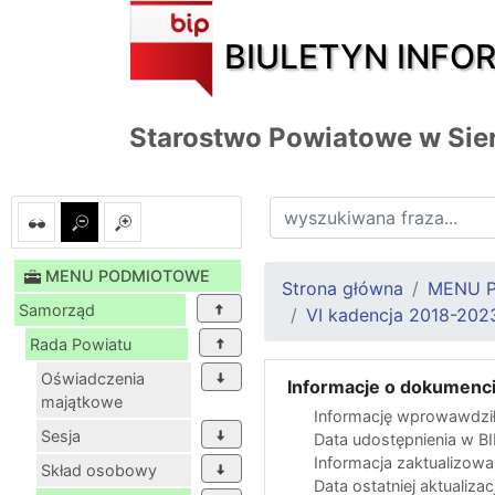
BIULETYN INFO
Starostwo Powiatowe w Sie
MENU PODMIOTOWE
Strona główna
MENU 
Samorząd
VI kadencja 2018-202
Rada Powiatu
Oświadczenia
Informacje o dokumenci
majątkowe
Informację wprowawdził
Sesja
Data udostępnienia w B
Informacja zaktualizow
Skład osobowy
Data ostatniej aktualizac