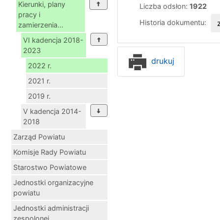
Kierunki, plany
Liczba odsłon:
1922
pracy i
Historia dokumentu:
zamierzenia...
VI kadencja 2018-
2023
drukuj
2022 r.
2021 r.
2019 r.
V kadencja 2014-
2018
Zarząd Powiatu
Komisje Rady Powiatu
Starostwo Powiatowe
Jednostki organizacyjne
powiatu
Jednostki administracji
zespolonej