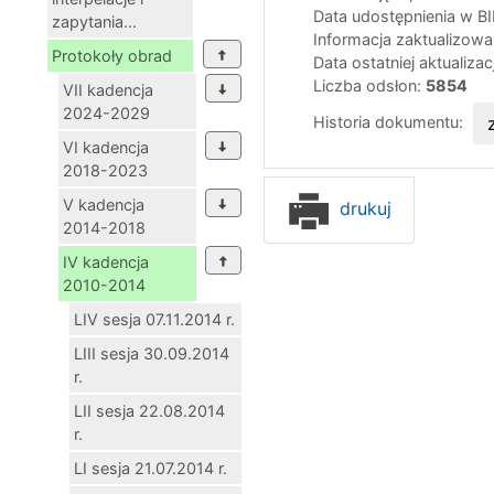
Data udostępnienia w B
zapytania...
Informacja zaktualizow
Protokoły obrad
Data ostatniej aktualizac
Liczba odsłon:
5854
VII kadencja
2024-2029
Historia dokumentu:
VI kadencja
2018-2023
V kadencja
drukuj
2014-2018
IV kadencja
2010-2014
LIV sesja 07.11.2014 r.
LIII sesja 30.09.2014
r.
LII sesja 22.08.2014
r.
LI sesja 21.07.2014 r.