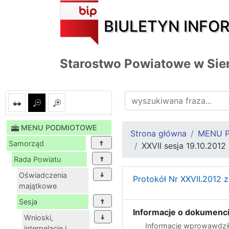
BIULETYN INFO
Starostwo Powiatowe w Sie
MENU PODMIOTOWE
Strona główna
MENU 
Samorząd
XXVII sesja 19.10.2012 
Rada Powiatu
Oświadczenia
Protokół Nr XXVII.2012 z
majątkowe
Sesja
Informacje o dokumenci
Wnioski,
Informację wprowawdził
interpelacje i