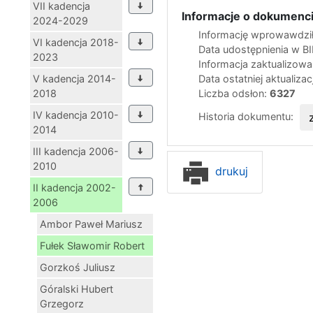
VII kadencja
Informacje o dokumenci
2024-2029
Informację wprowawdził
VI kadencja 2018-
Data udostępnienia w B
2023
Informacja zaktualizow
V kadencja 2014-
Data ostatniej aktualizac
2018
Liczba odsłon:
6327
IV kadencja 2010-
Historia dokumentu:
2014
III kadencja 2006-
2010
drukuj
II kadencja 2002-
2006
Ambor Paweł Mariusz
Fułek Sławomir Robert
Gorzkoś Juliusz
Góralski Hubert
Grzegorz