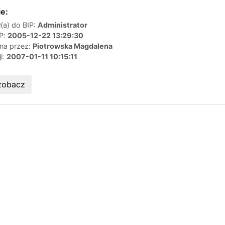
e:
(a) do BIP:
Administrator
IP:
2005-12-22 13:29:30
ana przez:
Piotrowska Magdalena
ji:
2007-01-11 10:15:11
zobacz