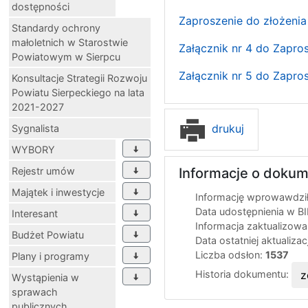
dostępności
Zaproszenie do złożenia
Standardy ochrony
małoletnich w Starostwie
Załącznik nr 4 do Zapro
Powiatowym w Sierpcu
Załącznik nr 5 do Zapro
Konsultacje Strategii Rozwoju
Powiatu Sierpeckiego na lata
2021-2027
drukuj
Sygnalista
WYBORY
Rejestr umów
Informacje o dokum
Majątek i inwestycje
Informację wprowawdził
Data udostępnienia w B
Interesant
Informacja zaktualizow
Budżet Powiatu
Data ostatniej aktualizac
Liczba odsłon:
1537
Plany i programy
Historia dokumentu:
z
Wystąpienia w
sprawach
publicznych